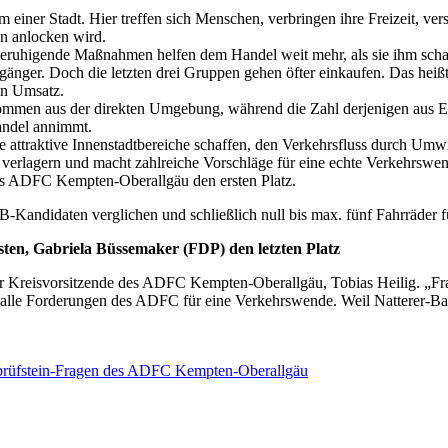
 einer Stadt. Hier treffen sich Menschen, verbringen ihre Freizeit, v
en anlocken wird.
beruhigende Maßnahmen helfen dem Handel weit mehr, als sie ihm scha
nger. Doch die letzten drei Gruppen gehen öfter einkaufen. Das heiß
en Umsatz.
ommen aus der direkten Umgebung, während die Zahl derjenigen aus E
andel annimmt.
 attraktive Innenstadtbereiche schaffen, den Verkehrsfluss durch Umw
verlagern und macht zahlreiche Vorschläge für eine echte Verkehrswen
des ADFC Kempten-Oberallgäu den ersten Platz.
ndidaten verglichen und schließlich null bis max. fünf Fahrräder für
sten, Gabriela Büssemaker (FDP) den letzten Platz
 der Kreisvorsitzende des ADFC Kempten-Oberallgäu, Tobias Heilig. „Fra
auch alle Forderungen des ADFC für eine Verkehrswende. Weil Natterer-Ba
lprüfstein-Fragen des ADFC Kempten-Oberallgäu