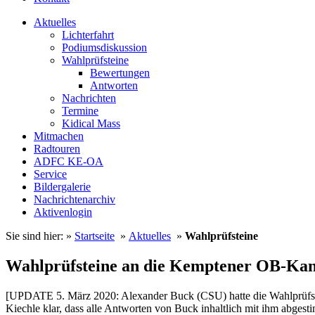
Aktuelles
Lichterfahrt
Podiumsdiskussion
Wahlprüfsteine
Bewertungen
Antworten
Nachrichten
Termine
Kidical Mass
Mitmachen
Radtouren
ADFC KE-OA
Service
Bildergalerie
Nachrichtenarchiv
Aktivenlogin
Sie sind hier: »
Startseite
»
Aktuelles
»
Wahlprüfsteine
Wahlprüfsteine an die Kemptener OB-Kan
[UPDATE 5. März 2020: Alexander Buck (CSU) hatte die Wahlprüfste
Kiechle klar, dass alle Antworten von Buck inhaltlich mit ihm abg