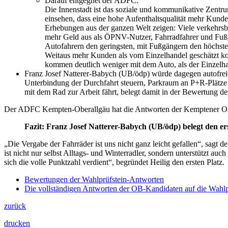
Darauf entgegnet der ADFC:
Die Innenstadt ist das soziale und kommunikative Zentrum
einsehen, dass eine hohe Aufenthaltsqualität mehr Kund
Erhebungen aus der ganzen Welt zeigen: Viele verkehrs
mehr Geld aus als ÖPNV-Nutzer, Fahrradfahrer und Fußgä
Autofahrern den geringsten, mit Fußgängern den höchst
Weitaus mehr Kunden als vom Einzelhandel geschätzt k
kommen deutlich weniger mit dem Auto, als der Einzelh
Franz Josef Natterer-Babych (UB/ödp) würde dagegen autofreie
Unterbindung der Durchfahrt steuern, Parkraum an P+R-Plätze 
mit dem Rad zur Arbeit fährt, belegt damit in der Bewertung 
Der ADFC Kempten-Oberallgäu hat die Antworten der Kemptener OB-Ka
Fazit: Franz Josef Natterer-Babych (UB/ödp) belegt den er
„Die Vergabe der Fahrräder ist uns nicht ganz leicht gefallen“, sagt
ist nicht nur selbst Alltags- und Winterradler, sondern unterstützt 
sich die volle Punktzahl verdient“, begründet Heilig den ersten Platz.
Bewertungen der Wahlprüfstein-Antworten
Die vollständigen Antworten der OB-Kandidaten auf die Wah
zurück
drucken