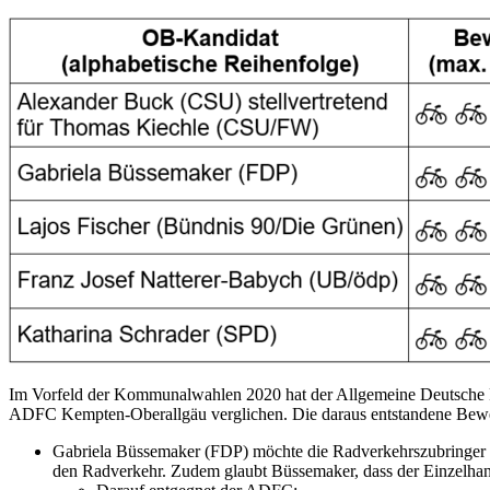
Im Vorfeld der Kommunalwahlen 2020 hat der Allgemeine Deutsche 
ADFC Kempten-Oberallgäu verglichen. Die daraus entstandene Bewer
Gabriela Büssemaker (FDP) möchte die Radverkehrszubringer zu
den Radverkehr. Zudem glaubt Büssemaker, dass der Einzelha